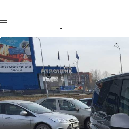
Главная
Автопарк
Минивэны
Volkswagen Multivan
Заказать Volkswagen Multivan с водит