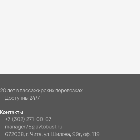
20 лет в пассажирских перевозках
Доступны 24/7
Контакты
+7 (302) 271-00-67
manager75@avtobus1.ru
672038, г. Чита, ул. Шилова, 99г, оф. 119