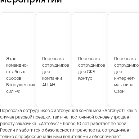
Этап
Перевозка
Перевозка
Перевозка
командно-
сотрудников
сотрудников
сотруднико
штабных
для
для СКБ
для
сборов
компании
Контур
интернет-
Вооруженных
АШАН
магазина
сил РФ
Озон
Перевозка сотрудников с автобусной компанией «Автобус1» как в
случае разовой поездки, так и на постоянной основе упрощает
работу заказчика. «Автобус1» более 10 лет работает по всей
России и заботится о безопасности транспорта, сотрудничает
только с профессиональными водителями и обеспечивает