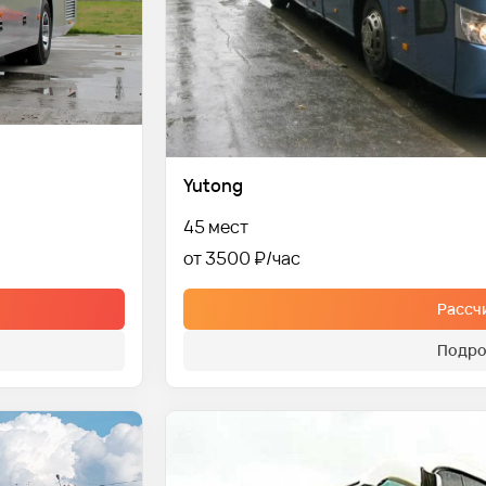
Yutong
45 мест
от 3500 ₽
Рассч
Подро