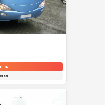
итать
бнее