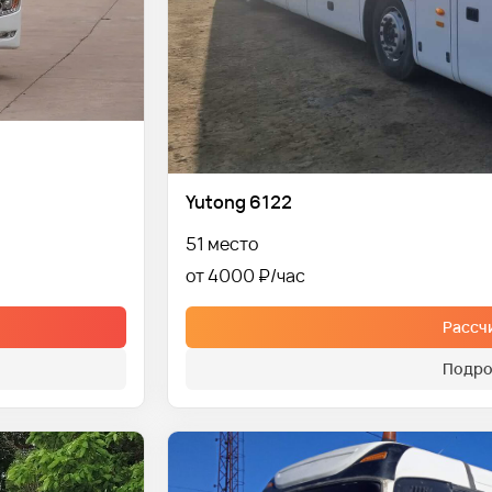
Yutong 6122
51 место
от 4000 ₽
Рассч
Подро