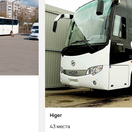
Higer
43 места