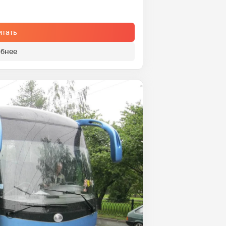
итать
бнее