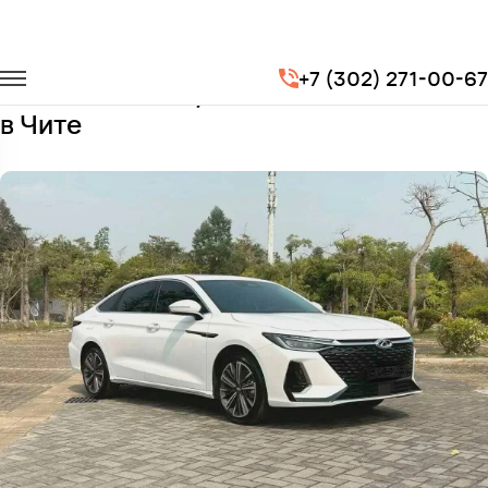
Главная
Автопарк
Легковые автомобили
Cherry Arrizo 8
+7 (302) 271-00-67
Заказать Cherry Arrizo 8 с водителем
в Чите