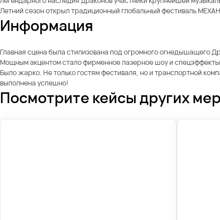
легендарного наследия драконов участники крупнейшей музыкаль
Летний сезон открыл традиционный глобальный фестиваль МЕХАНИ
Информация
Главная сцена была стилизована под огромного огнедышащего Дра
Мощным акцентом стало фирменное лазерное шоу и спецэффекты
Было жарко. Не только гостям фестиваля, но и транспортной ком
выполнена успешно!
Посмотрите кейсы других ме