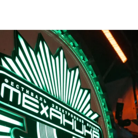
 «Механика» OpenAir