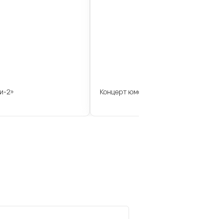
и-2»
Концерт юмориста Геннадия Ветров