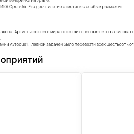
ной вечеринки на Урале.
КА Open-Air. Его десятилетие отметили с особым размахом.
кона. Артисты со всего мира отожгли огненные сеты на киловатта
.
пании Avtobus1. Главной задачей было перевезти всех шестьсот «
роприятий