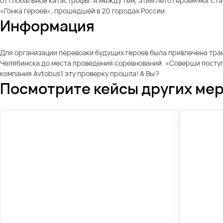
от глобальной катастрофы. А между тем, этим лето героем мог с
«Гонка героев», прошедшей в 20 городах России.
Информация
Для организации перевозки будущих героев была привлечена тра
Челябинска до места проведения соревнований. «Соверши поступо
компания Avtobus1 эту проверку прошла! А Вы?
Посмотрите кейсы других ме