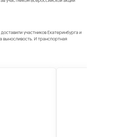
став участником Всероссийской акции
 доставили участников Екатеринбурга и
на выносливость. И транспортная