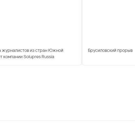
а журналистов из стран Южной
Брусиловский прорыв
т компании Solupres Russia