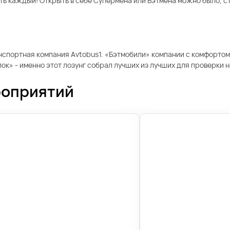
тать каждый! Открыть в себе Супермена или Бэтмена можно было, 
нспортная компания Avtobus1. «Бэтмобили» компании с комфортом
к» - именно этот лозунг собрал лучших из лучших для проверки 
роприятий