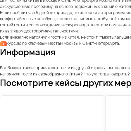
Для гостей из Китая в Москве и Санкт-Петербурге можно найти м
экскурсионную программу на основе недюжинных знаний о жителя
Если сообщить за 5 дней до приезда, то интересная программа м
комфортабельные автобусы, предоставляемые автобусной компание
гостей гости в сопровождении экскурсовода посетили самые ин
их взглядом достопримечательностями.
Если внезапно нагрянули гости из Китая, не стоит "тыкать пальце
экскурсию по ключевым местам Москвы и Санкт-Петербурга.
Информация
Вот бывает такое: приезжают гости из другой страны, пытаешься им
нагрянули гости из своеобразного Китая? Что уж тогда говорить?
Посмотрите кейсы других ме