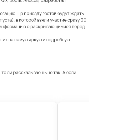
ких, Борис Аносов, разработал
егацию. Пр приезду гостей будут ждать
ста), в которой взяли участие сразу 30
ая информацию о раскрывающимися перед
ат их на самую яркую и подробную
 то ли рассказываешь не так. А если