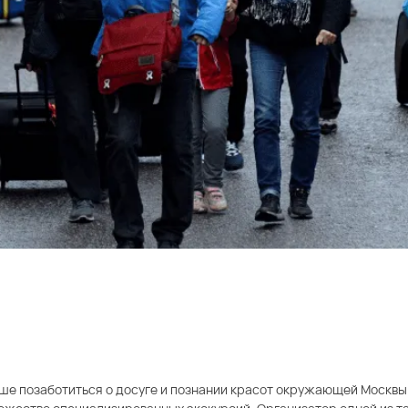
лучше позаботиться о досуге и познании красот окружающей Москв