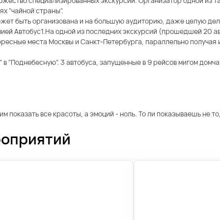
ножество специализированных экскурсий. Организатор одной из та
х "чайной страны".
ожет быть организована и на большую аудиторию, даже целую дел
й Автобус1.На одной из последних экскурсий (прошедшей 20 авгу
тересные места Москвы и Санкт-Петербурга, параллельно получ
м" в "Поднебесную". 3 автобуса, запущенные в 9 рейсов мигом домч
 показать все красоты, а эмоций - ноль. То ли показываешь не то,
роприятий