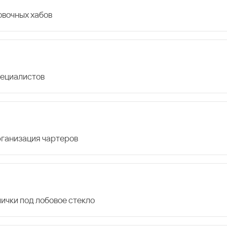
овочных хабов
пециалистов
организация чартеров
лички под лобовое стекло