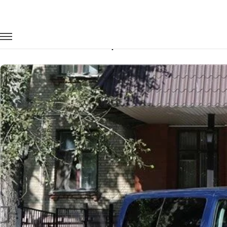
Главная
Автопарк
Минивэны
Citroen Spacetourer
Заказать Citroen Spacetourer с водит