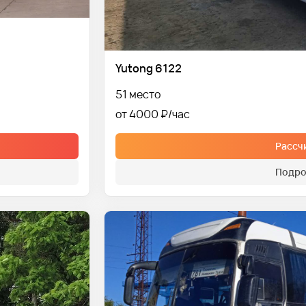
Yutong 6122
51 место
от 4000 ₽
Рассч
Подро