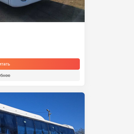
итать
бнее