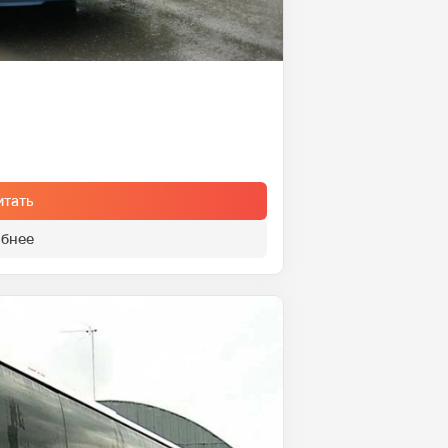
итать
бнее